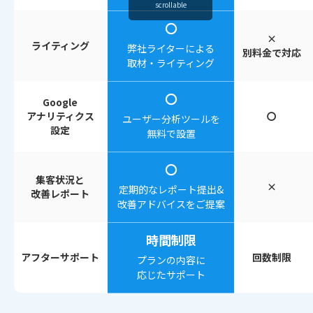
scrollable
〇
×
ライティング
弊社ライターによる
別料金で対応
取材・ライティング
〇
Google
アナリティクス
〇
ユーザー分析ツールを
設定
無料で設置
〇
集客状況と
×
定期的なレポート提出&
改善レポート
改善アドバイスをご提案
時間制限
アフターサポート
回数制限
プランの内容に
応じたサポート